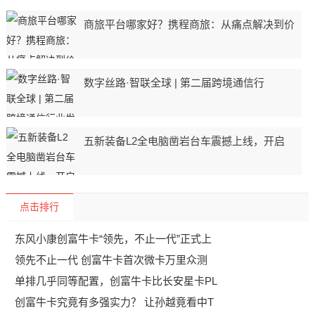
商旅平台哪家好？携程商旅：从痛点解决到价
数字丝路·智联全球 | 第二届跨境通信行
五新装备L2全电脑凿岩台车震撼上线，开启
点击排行
东风小康创富牛卡“领先，不止一代”正式上
领先不止一代 创富牛卡首次微卡万里众测
单排几乎同等配置，创富牛卡比长安星卡PL
创富牛卡究竟有多强实力？ 让孙越竟看中T