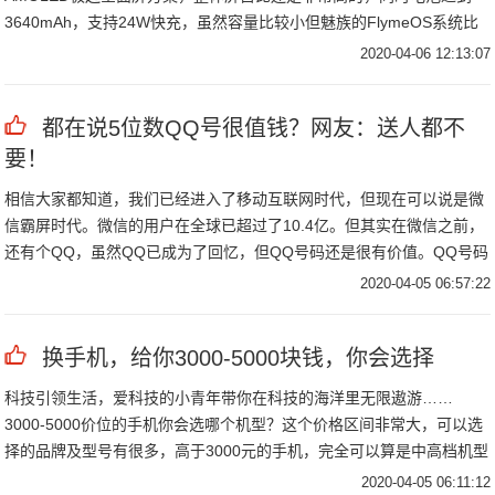
3640mAh，支持24W快充，虽然容量比较小但魅族的FlymeOS系统比
较省电，日常情况下还是够用的，而且该机还具备横向线性马达。
2020-04-06 12:13:07
都在说5位数QQ号很值钱？网友：送人都不
要！
相信大家都知道，我们已经进入了移动互联网时代，但现在可以说是微
信霸屏时代。微信的用户在全球已超过了10.4亿。但其实在微信之前，
还有个QQ，虽然QQ已成为了回忆，但QQ号码还是很有价值。QQ号码
相信每一个喜欢上网的人都有，现在网上售卖一个QQ号码动辄好几
2020-04-05 06:57:22
万，你会买吗？
换手机，给你3000-5000块钱，你会选择
科技引领生活，爱科技的小青年带你在科技的海洋里无限遨游……
3000-5000价位的手机你会选哪个机型？这个价格区间非常大，可以选
择的品牌及型号有很多，高于3000元的手机，完全可以算是中高档机型
了，配置都不会太差，那么对于3000-5000价位之间，都有哪些值得推
2020-04-05 06:11:12