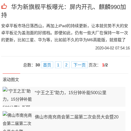
华为新旗舰平板曝光：屏内开孔、麒麟990加
持
安卓平板市场日落西山，再加上iPad的持续更新，让本就优势不大的安
卓平板沦为盖泡面的好搭档。即便如此，仍有一些大厂在保持一年一次
的更新，比如三星、华为等，比如前不久的华为M6高能版，就搭载了
2K屏和麒麟980 SoC，在安卓平板中属于旗舰配置。
2020-04-02 07:54:16
总数：
30
首页
1
2
下一页
页次：
1
/2
滚动图文
“宁王之王”助力，15分钟补能500公里
佛山市南充商会第二届第二次会员大会暨20