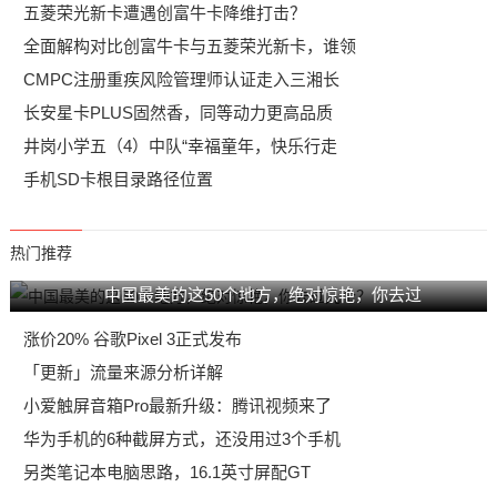
五菱荣光新卡遭遇创富牛卡降维打击？
全面解构对比创富牛卡与五菱荣光新卡，谁领
CMPC注册重疾风险管理师认证走入三湘长
长安星卡PLUS固然香，同等动力更高品质
井岗小学五（4）中队“幸福童年，快乐行走
手机SD卡根目录路径位置
热门推荐
中国最美的这50个地方，绝对惊艳，你去过
涨价20% 谷歌Pixel 3正式发布
「更新」流量来源分析详解
小爱触屏音箱Pro最新升级：腾讯视频来了
华为手机的6种截屏方式，还没用过3个手机
另类笔记本电脑思路，16.1英寸屏配GT