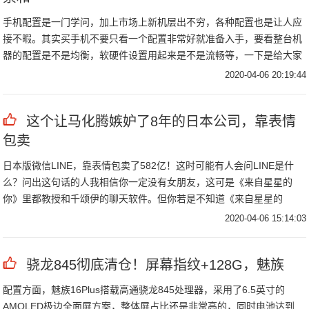
手机配置是一门学问，加上市场上新机层出不穷，各种配置也是让人应
接不暇。其实买手机不要只看一个配置非常好就准备入手，要看整台机
器的配置是不是均衡，软硬件设置用起来是不是流畅等，一下是给大家
做出一些参考。
2020-04-06 20:19:44
这个让马化腾嫉妒了8年的日本公司，靠表情
包卖
日本版微信LINE，靠表情包卖了582亿！这时可能有人会问LINE是什
么？问出这句话的人我相信你一定没有女朋友，这可是《来自星星的
你》里都教授和千颂伊的聊天软件。但你若是不知道《来自星星的
你》，总该知道布朗熊。要是你还不知道布朗熊，你总该知道“周冬雨的
2020-04-06 15:14:03
凝视”！
骁龙845彻底清仓！屏幕指纹+128G，魅族
配置方面，魅族16Plus搭载高通骁龙845处理器，采用了6.5英寸的
AMOLED极边全面屏方案，整体屏占比还是非常高的，同时电池达到