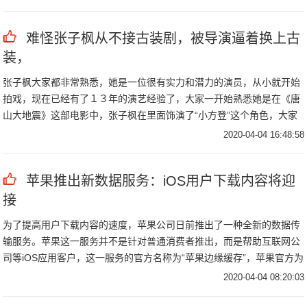
荐的呢？
难怪张子枫从不接古装剧，被导演逼着换上古
装，
张子枫大家都非常熟悉，她是一位很有实力和潜力的演员，从小就开始
拍戏，现在已经有了１３年的演艺经验了，大家一开始熟悉她是在《唐
山大地震》这部电影中，张子枫在里面饰演了“小方登”这个角色，大家
都对她印象深刻，觉得她非常有灵气 ，所以张子枫就获得了很多人的喜
2020-04-04 16:48:58
欢和认可，并获得第31届大众
苹果推出新数据服务：iOS用户下载内容将迎
接
为了提高用户下载内容的速度，苹果公司日前推出了一种全新的数据传
输服务。苹果这一服务并不是针对普通消费者推出，而是帮助互联网公
司等iOS应用客户，这一服务的官方名称为“苹果边缘缓存”，苹果官方为
这一服务制定的宣传语就是“快、更快、最快”。
2020-04-04 08:20:03