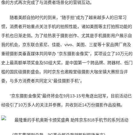
像的方式再次完成了与消费者场景化的营销互动。
随着美颜自拍时代的到来，“随手拍”成为了越来越多人的日常习
惯，消费者开始重点关注手机的拍照性能，诸如美图等主打拍照功能的
手机也日渐走俏。为了给热衷于摄影创作、尤其是手机摄影用户展示自
我的机会，京东联合索尼、佳能、vivo、美图、三星等十家品牌厂商及
重磅摄影类垂直媒体共同举办 “京东摄影金像奖”，奖项设立了10万元的
史上最高额单项奖金及50组大奖，是中国第一个跨品牌、跨器材、低门
槛的国民级摄影盛会。同时京东也邀殿堂级摄影大咖坐镇大赛担当评
委，与多方消费者共同定义“最佳摄影手机”。
“京东摄影金像奖”最终将会在9月13-15号角逐出冠军，目前活动已
经吸引了10万多人的关注并参赛，共收到近14万份摄影作品投稿。