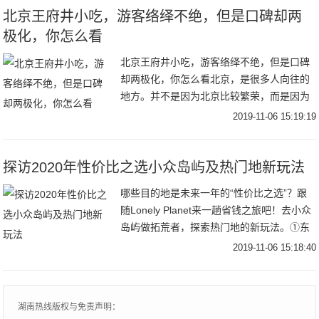
北京王府井小吃，游客络绎不绝，但是口碑却两
极化，你怎么看
北京王府井小吃，游客络绎不绝，但是口碑
却两极化，你怎么看北京，是很多人向往的
地方。并不是因为北京比较繁荣，而是因为
北京具有诸多的“历史遗产”和作为国都的魅
2019-11-06 15:19:19
力。我和普通人一样，在还没有去的时候对
于北京只
探访2020年性价比之选小众岛屿及热门地新玩法
哪些目的地是未来一年的“性价比之选”？跟
随Lonely Planet来一趟省钱之旅吧！去小众
岛屿做拓荒者，探索热门地的新玩法。①东
努沙登加拉群岛，印度尼西亚East Nusa
2019-11-06 15:18:40
Tenggara, In
湖南热线版权与免责声明：