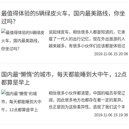
代夫馆就像
最值得体验的5辆绿皮火车，国内最美路线，你坐
过吗？
说起绿皮车，相信很多人都是知道的，它承
载了一代人的出行记忆，现在外出旅游的人
越来越多，有很多小伙伴们应该都是体验过
坐绿皮车这种旅游方式的，在这5条铁路上乘
2019-11-06 15:20:08
坐慢慢悠悠的绿皮车大概是最完美的游览方
式了，下
国内最“懒惰”的城市，每天都能睡到大中午，12点
都算是早上
相信很多小伙伴都清楚，中国的幅员非常辽
阔，因此很多地方也都存在着一定的差异。
也正是因为这些差异性，造就了我们这个丰
富多彩的国家。相信喜欢旅游的小伙伴，应
2019-11-06 15:19:38
该都有在某个地方感受过不一样的风景，当
然除了风景