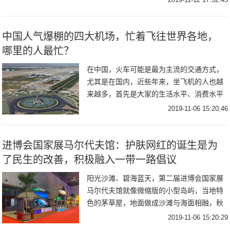
中国人气爆棚的四大机场，忙着飞往世界各地，
哪里的人最忙？
在中国，火车可能是最为主流的交通方式，
尤其是在国内，近些年来，坐飞机的人也越
来越多，首先是大家的生活水平、消费水平
有所提高，其次是现在机票的价格相对来说
2019-11-06 15:20:46
大家可以接受，淡季的时候各大航空公司都
推出了特价
进博会国家展马尔代夫馆：护肤网红的诞生是为
了民生的改善，积极融入一带一路倡议
阳光沙滩、碧海蓝天，第二届进博会国家展
马尔代夫馆就像微缩版的小型岛屿，当地特
色的茅草屋，地面做成沙滩与海面相融，秋
千也取自马尔代夫有名酒店的海上秋千，配
2019-11-06 15:20:29
合大面积的显示屏展示当地风光，走进马尔