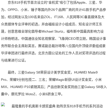
京东818手机节首次设立的“金机奖”吸引了包括Apple、三星、华
为、OPPO、小米、锤子等国内外26个品牌厂商的共计41款手机产品参
加，经过网友以及100名来自ZOL、IT168、人民网等3C垂直媒体及大
众类媒体专业评审的初选，并由福娃设计小组成员、知名设计师王东
晟，创意思维全球化倡导者Michael Sturtz，福布斯中国最具影响力设
计师杨明洁，中国通信业知名观察家、飞象网CEO项立刚，韩国设计事
务所联合会主席赵英吉，赛诺副总裁孙琦等八位国内外顶级评委组成豪
华评审团进行最终评选，北京方圆公证处的工作人员对奖项评选的过程
与结果进行公证。
最终，三星Galaxy S8荣获设计美学奖金奖，HUAWEI Mate9
Pro、荣耀9分别包揽二、三名；荣耀Magic斩获UI设计奖金奖，小米
MIX、HUAWEI P10紧随其后；产品创新奖金奖则由三星Galaxy S8收入
囊中，摩托罗拉 MotoZ、小米6跻身三甲。