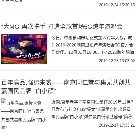
专家、东风启辰领导和设计师、到场媒体
2019-12-24 15:30:13
“大MG”再次携手 打造全球首场5G跨年演唱会
今日，中国移动咪咕正式加入跨年大战，成
为2019-2020湖南卫视跨年演唱会5G官方合
作伙伴。12月31日19:30，以“2020跨年跨海
一起嗨”为主题的湖南卫视跨年演唱会将在海
2019-12-23 13:03:02
口五源河体育场举办。届
百年高品,强势来袭——南京同仁堂与集尤共创共
赢国民品牌 “白小颜”
近期,百年老字号南京同仁堂在2019年12月7
日发布与社交电商“集尤”共享平台推出超级
国民品牌“白小颜”弹性蛋白低聚肽酵母(简称:
白小颜)南京同仁堂一经推出备受
2019-12-17 17:33:21