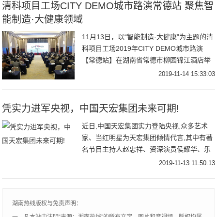
清科项目工场CITY DEMO城市路演常德站 聚焦智
能制造·大健康领域
11月13日，以“智能制造·大健康”为主题的清
科项目工场2019年CITY DEMO城市路演
【常德站】在湖南省常德市柳园锦江酒店举
行。本次活动由常德柳叶湖旅
2019-11-14 15:33:03
凭实力进军央视，中国天宏集团未来可期!
近日,中国天宏集团实力登陆央视,众多艺术
家、当红明星为天宏集团倾情代言,其中有著
名节目主持人赵忠祥、资深演员侯耀华、乐
坛唱将王奕心、梦然等,可谓大咖云集,气势非
2019-11-13 11:50:13
常。强大的口碑阵容再次掀起“整装热流”,
湖南热线版权与免责声明：