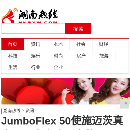
首页
资讯
本地
社会
财经
科技
娱乐
时尚
房产
旅游
生活
行业
企业
广告
湖南热线
>
资讯
JumboFlex 50使施迈茨真