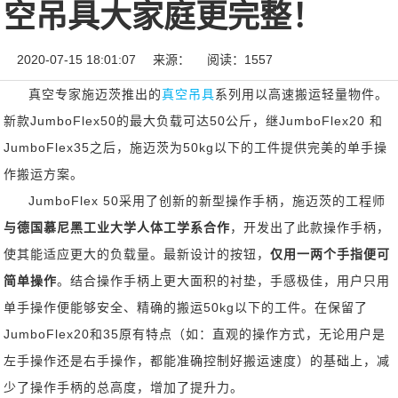
空吊具大家庭更完整！
2020-07-15 18:01:07
来源：
阅读：1557
真空专家施迈茨推出的
真空吊具
系列用以高速搬运轻量物件。
新款JumboFlex50的最大负载可达50公斤，继JumboFlex20 和
JumboFlex35之后，施迈茨为50kg以下的工件提供完美的单手操
作搬运方案。
JumboFlex 50采用了创新的新型操作手柄，施迈茨的工程师
与德国慕尼黑工业大学人体工学系合作
，开发出了此款操作手柄，
使其能适应更大的负载量。最新设计的按钮，
仅用一两个手指便可
简单操作
。结合操作手柄上更大面积的衬垫，手感极佳，用户只用
单手操作便能够安全、精确的搬运50kg以下的工件。在保留了
JumboFlex20和35原有特点（如：直观的操作方式，无论用户是
左手操作还是右手操作，都能准确控制好搬运速度）的基础上，减
少了操作手柄的总高度，增加了提升力。