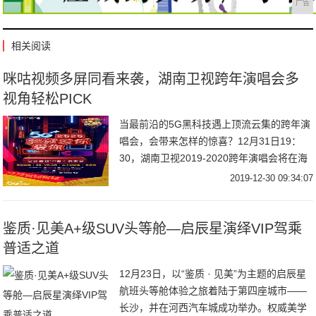
广告
相关阅读
咪咕视频多屏同看来袭，湖南卫视跨年演唱会多
视角轻松PICK
当最前沿的5G黑科技遇上顶流云集的跨年演
唱会，会带来怎样的惊喜？12月31日19：
30，湖南卫视2019-2020跨年演唱会将在海
口五源河体育场盛大开启，“神仙打架”的官
2019-12-30 09:34:07
宣阵容再次让追星女孩儿们在线尖
鉴质·见美A+级SUV头等舱—启辰星演绎VIP驾乘
普适之道
12月23日，以“鉴质 · 见美”为主题的启辰星
航班头等舱体验之旅着陆于第四座城市——
长沙，并在河西汽车城成功举办。权威美学