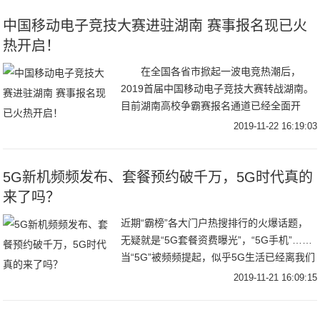
中国移动电子竞技大赛进驻湖南 赛事报名现已火
热开启！
在全国各省市掀起一波电竞热潮后，
2019首届中国移动电子竞技大赛转战湖南。
目前湖南高校争霸赛报名通道已经全面开
启，下载“咪咕快游”APP进入电竞赛事页面
2019-11-22 16:19:03
即可
5G新机频频发布、套餐预约破千万，5G时代真的
来了吗？
近期“霸榜”各大门户热搜排行的火爆话题，
无疑就是“5G套餐资费曝光”，“5G手机”……
当“5G”被频频提起，似乎5G生活已经离我们
触手可及。各大手机品牌也从20
2019-11-21 16:09:15