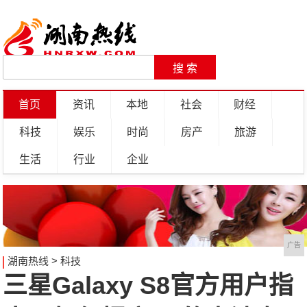
首页
资讯
本地
社会
财经
科技
娱乐
时尚
房产
旅游
生活
行业
企业
广告
湖南热线
>
科技
三星Galaxy S8官方用户指