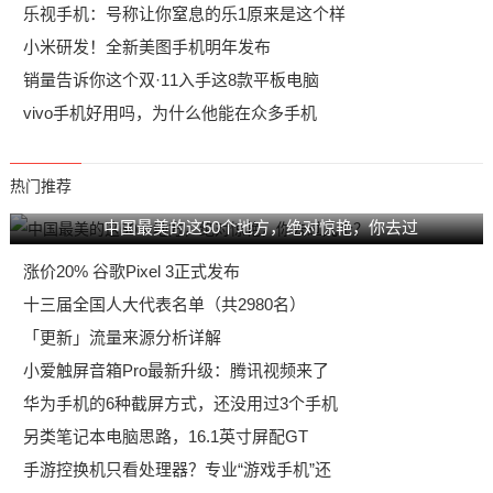
乐视手机：号称让你窒息的乐1原来是这个样
小米研发！全新美图手机明年发布
销量告诉你这个双·11入手这8款平板电脑
vivo手机好用吗，为什么他能在众多手机
热门推荐
中国最美的这50个地方，绝对惊艳，你去过
涨价20% 谷歌Pixel 3正式发布
十三届全国人大代表名单（共2980名）
「更新」流量来源分析详解
小爱触屏音箱Pro最新升级：腾讯视频来了
华为手机的6种截屏方式，还没用过3个手机
另类笔记本电脑思路，16.1英寸屏配GT
手游控换机只看处理器？专业“游戏手机”还