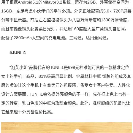
用了根据Android5.1的Mifavor3.2系统。运存为2GB，外壳储存空间为
16GB，充足考虑小伙伴们的平时必须。外壳正脸配置的5.0寸720P屏幕
分辨率显示器。前后左右监控摄像头为八百万清晰度和1300万清晰度，
而且前摄像镜头配置柔日光灯，并适用160度超大型广角镜头自拍照。
配备了2800mAh大空间的充电电池。三网通，适用全网通。
5.IUNI i1
“泡芙小姐”品牌代言的 IUNI i1是699元档难能可贵的一款精准定位
女士的手机上商品，81%极高屏幕比例、金属材料中框 塑胶的组成及其
磨纱喷漆让这个手机上有着优异的抓握感，备受女士客户钟爱。人性化
设计方案层面，IUNI i1会依据外壳颜色的不一样，先在框上色上也有一
定的转变，乳白色版的中框为玫瑰金颜色。此外，准旗舰级的配备也让
它越来越十分具备性价比高。