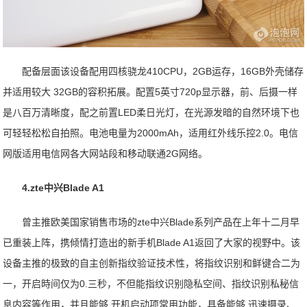
配备层面该设备配用四核骁龙410CPU，2GB运存，16GB外壳储存
并适用较大 32GB的容积拓展。配置5英寸720p显示器，前、后摄一样
是八百万清晰度，配之前置LED柔日光灯，在光源发暗的自然环境下也
可轻轻松松自拍照。电池电量为2000mAh，适用红外线乐控2.0。电信
网版适用电信网各大网站段和移动联通2G网络。
4.zte中兴Blade A1
曾主推欧美国家销售市场的zte中兴Blade系列产品在上年十二月早
已重装上阵，携倾情打造出的新手机Blade A1返回了大家的视野中。该
设备主推的极致的自主创新指纹验证技术性，将指纹识别和鲜键合二为
一，开启時间仅为0.三秒，不但能指纹识别隐私空间、指纹识别私秘信
息内容等作用，并且能够 开机启动项常用功能，具备能够 迅速摄录、