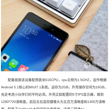
配备层面该设备配用骁龙616CPU，cpu主频为1.5GHZ，运作根据
Android 5.1核心的MIUI7.1系统。运存为2GB，外壳储存空间为16GB，
充足考虑小伙伴们的平时必须。外壳正脸配置的5寸IPS显示器，做到
1280*720清晰度。前后左右监控摄像头为五百万清晰度和1300万清晰
度。配备了4100mAh大空间的充电电池。适用三网通4g。