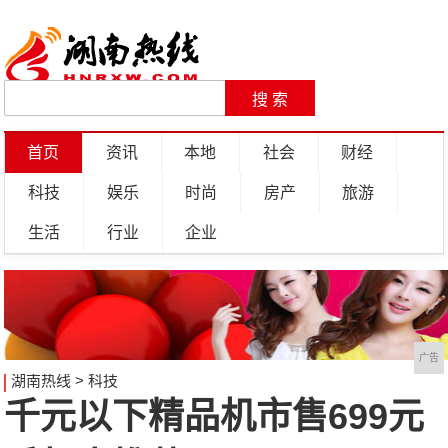
首页
资讯
本地
社会
财经
科技
娱乐
时尚
房产
旅游
生活
行业
企业
广告
湖南热线
>
科技
千元以下精品机市售699元