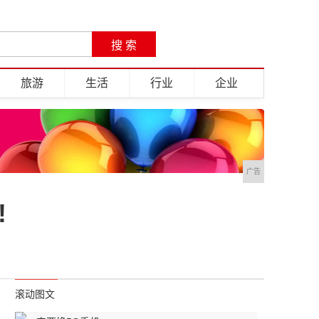
旅游
生活
行业
企业
广告
!
滚动图文