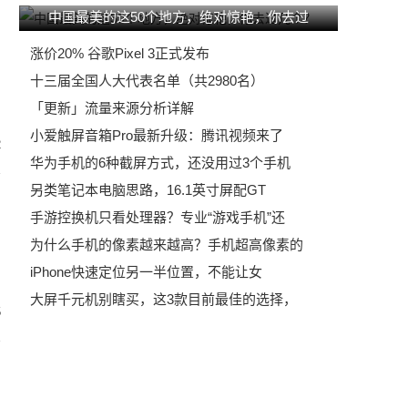
中国最美的这50个地方，绝对惊艳，你去过
涨价20% 谷歌Pixel 3正式发布
十三届全国人大代表名单（共2980名）
「更新」流量来源分析详解
小爱触屏音箱Pro最新升级：腾讯视频来了
2
华为手机的6种截屏方式，还没用过3个手机
另类笔记本电脑思路，16.1英寸屏配GT
手游控换机只看处理器？专业“游戏手机”还
为什么手机的像素越来越高？手机超高像素的
iPhone快速定位另一半位置，不能让女
大屏千元机别瞎买，这3款目前最佳的选择，
5