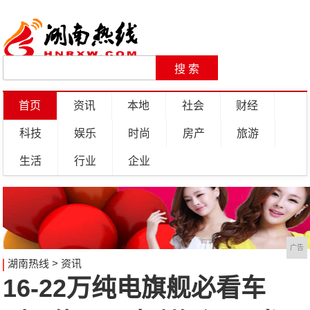
首页
资讯
本地
社会
财经
科技
娱乐
时尚
房产
旅游
生活
行业
企业
广告
湖南热线
>
资讯
16-22万纯电旗舰必看车