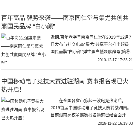
口五源河体育场举办。届
百年高品,强势来袭——南京同仁堂与集尤共创共
赢国民品牌 “白小颜”
近期,百年老字号南京同仁堂在2019年12月7
日发布与社交电商“集尤”共享平台推出超级
国民品牌“白小颜”弹性蛋白低聚肽酵母(简称:
白小颜)南京同仁堂一经推出备受
2019-12-17 17:33:21
中国移动电子竞技大赛进驻湖南 赛事报名现已火
热开启！
在全国各省市掀起一波电竞热潮后，
2019首届中国移动电子竞技大赛转战湖南。
目前湖南高校争霸赛报名通道已经全面开
启，下载“咪咕快游”APP进入电竞赛事页面
2019-11-22 16:19:03
即可