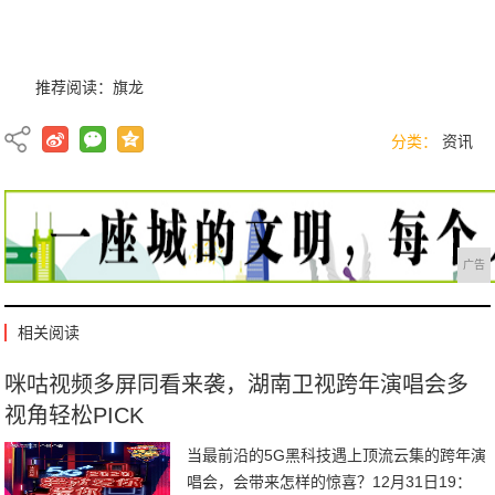
推荐阅读：
旗龙
分类：
资讯
广告
相关阅读
咪咕视频多屏同看来袭，湖南卫视跨年演唱会多
视角轻松PICK
当最前沿的5G黑科技遇上顶流云集的跨年演
唱会，会带来怎样的惊喜？12月31日19：