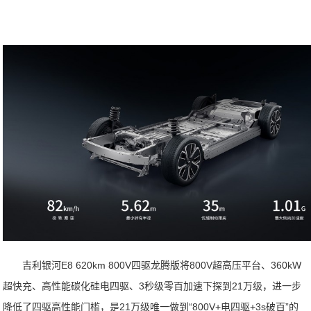
吉利银河E8 620km 800V四驱龙腾版将800V超高压平台、360kW
超快充、高性能碳化硅电四驱、3秒级零百加速下探到21万级，进一步
降低了四驱高性能门槛，是21万级唯一做到“800V+电四驱+3s破百”的