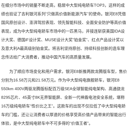
在细分市场中的销量不断走高，稳居中大型纯电轿车TOP3，这样的成
绩也验证了吉利银河系列“只做高价值新能源汽车”的使命。银河E8凭借
国风原创设计、澎湃驾控表现、领先智能科技、全面安全防护等高价值
表现，成为中大型纯电轿车市场中的一匹黑马，并接连斩获美国IDA设
计大奖、德国iF设计奖、MUSE设计大奖“铂金奖”、红点产品设计奖以
及意大利A最高级别铂金奖。将吉利坚持原创、持续科技创新的造车理
念传达给广大消费者，推动中国汽车的高质量发展。
为了顺应市场变化和用户需求，银河E8新推两款龙腾版车型，售价
分别为16.58万元和21.58万元。作为中大型纯电旗舰轿车，银河E8
550km 400V两驱龙腾版标配百万级SEA全球智能纯电架构、高通骁龙
8295芯片、45英寸8K无界智能屏、全新一代神盾电池安全系统，堪称
16万级纯电轿车“性价比之王”。这款车的出现不仅拉低了中大型纯电轿
车的门槛，还让让消费者以厚道的价格享受高价值产品带来的智能出行
体验，是中大型纯电轿车中不可多得的“价值王者”。