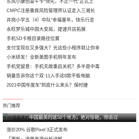
东风小康创富牛卡“领先，不止一代”正式上
CMPC注册重疾风险管理师认证走入三湘长
井岗小学五（4）中队“幸福童年，快乐行走
永旺梦乐城中国大变局，提速开店拓展
手机SD卡根目录路径位置
支付宝现在又多强大？光这些小程序就让你幸
小米研发！全新美图手机明年发布
手机党留意：手机无故重启关机？多半是中毒
销量告诉你这个双·11入手这8款平板电脑
2021中国年度车”到底什么来头？保时捷
热门推荐
中国最美的这50个地方，绝对惊艳，你去过
涨价20% 谷歌Pixel 3正式发布
「更新」流量来源分析详解