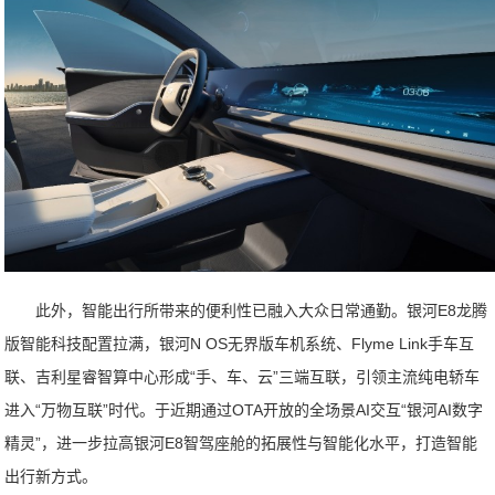
此外，智能出行所带来的便利性已融入大众日常通勤。银河E8龙腾
版智能科技配置拉满，银河N OS无界版车机系统、Flyme Link手车互
联、吉利星睿智算中心形成“手、车、云”三端互联，引领主流纯电轿车
进入“万物互联”时代。于近期通过OTA开放的全场景AI交互“银河AI数字
精灵”，进一步拉高银河E8智驾座舱的拓展性与智能化水平，打造智能
出行新方式。