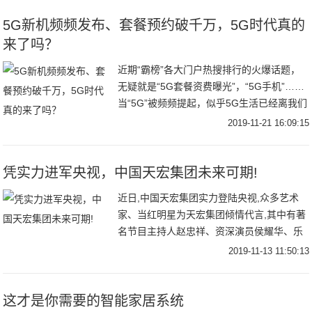
5G新机频频发布、套餐预约破千万，5G时代真的
来了吗？
近期“霸榜”各大门户热搜排行的火爆话题，
无疑就是“5G套餐资费曝光”，“5G手机”……
当“5G”被频频提起，似乎5G生活已经离我们
触手可及。各大手机品牌也从20
2019-11-21 16:09:15
凭实力进军央视，中国天宏集团未来可期!
近日,中国天宏集团实力登陆央视,众多艺术
家、当红明星为天宏集团倾情代言,其中有著
名节目主持人赵忠祥、资深演员侯耀华、乐
坛唱将王奕心、梦然等,可谓大咖云集,气势非
2019-11-13 11:50:13
常。强大的口碑阵容再次掀起“整装热流”,
这才是你需要的智能家居系统