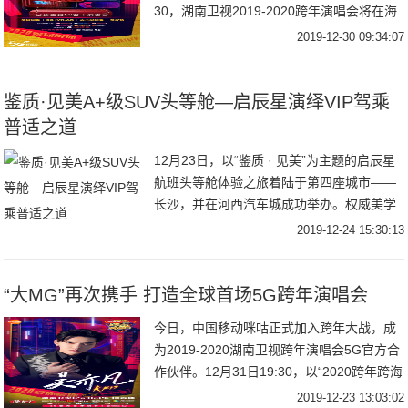
30，湖南卫视2019-2020跨年演唱会将在海
口五源河体育场盛大开启，“神仙打架”的官
2019-12-30 09:34:07
宣阵容再次让追星女孩儿们在线尖
鉴质·见美A+级SUV头等舱—启辰星演绎VIP驾乘
普适之道
12月23日，以“鉴质 · 见美”为主题的启辰星
航班头等舱体验之旅着陆于第四座城市——
长沙，并在河西汽车城成功举办。权威美学
专家、东风启辰领导和设计师、到场媒体
2019-12-24 15:30:13
“大MG”再次携手 打造全球首场5G跨年演唱会
今日，中国移动咪咕正式加入跨年大战，成
为2019-2020湖南卫视跨年演唱会5G官方合
作伙伴。12月31日19:30，以“2020跨年跨海
一起嗨”为主题的湖南卫视跨年演唱会将在海
2019-12-23 13:03:02