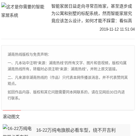
智能家居日益走向寻常百姓家，甚至逐步成
为公寓和别墅的标配系统，然而智能家居究
竟应该怎么设计，如何才能不踩雷：看似高
大上的智能家居系统，突然有一天，连灯也
2019-11-12 11:51:04
开不了，要开个灯，还要等厂家人员过来维
修？深圳星
湖南热线版权与免责声明：
一、凡本站中注明“来源：湖南热线”的所有文字、图片和音视频，版权均属
湖南热线所有，转载时必须注明“来源：湖南热线”，并附上原文链接。
二、凡来源非湖南热线的（作品）只代表本网传播该消息，并不代表赞同其
观点。
如因作品内容、版权和其它问题需要同本网联系的，请在见网后30日内进
行联系。
滚动图文
16-22万纯电旗舰必看车型，绕不开吉利