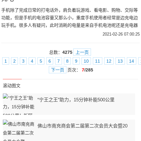
手机除了完成日常的打电话外，肩负着玩游戏、看电影、购物、交际等
功能，但是手机的电池容量又那么小，重度手机使用者经常是边充电边
玩手机。很多人有疑问，此时消耗的电量是来自手机电池呢还是充电器
呢？北京宽带通科普：手机边充电边使用，消耗的电量来自充电器。
2021-02-26 07:00:25
总数：
4275
上一页
1
2
3
4
5
6
7
8
9
10
11
12
13
14
下一页
页次：
7
/285
滚动图文
“宁王之王”助力，15分钟补能500公里
佛山市南充商会第二届第二次会员大会暨20