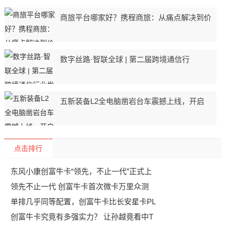
商旅平台哪家好？携程商旅：从痛点解决到价
数字丝路·智联全球 | 第二届跨境通信行
五新装备L2全电脑凿岩台车震撼上线，开启
点击排行
东风小康创富牛卡“领先，不止一代”正式上
领先不止一代 创富牛卡首次微卡万里众测
单排几乎同等配置，创富牛卡比长安星卡PL
创富牛卡究竟有多强实力？ 让孙越竟看中T