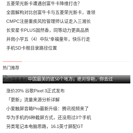
五菱荣光新卡遭遇创富牛卡降维打击？
全面解构对比创富牛卡与五菱荣光新卡，谁领
CMPC注册重疾风险管理师认证走入三湘长
长安星卡PLUS固然香，同等动力更高品质
井岗小学五（4）中队“幸福童年，快乐行走
手机SD卡根目录路径位置
热门推荐
中国最美的这50个地方，绝对惊艳，你去过
涨价20% 谷歌Pixel 3正式发布
「更新」流量来源分析详解
小爱触屏音箱Pro最新升级：腾讯视频来了
华为手机的6种截屏方式，还没用过3个手机
另类笔记本电脑思路，16.1英寸屏配GT