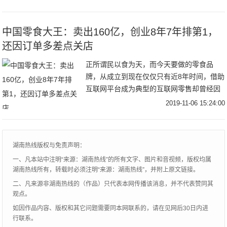
个
中国零食大王：卖出160亿，创业8年7年排第1，
还因订单多差点关店
正所谓民以食为天，而今天要做的零食品
牌，从成立到现在仅仅只有近8年时间，借助
互联网平台成为典型的互联网零售却曾经因
为订单太多而差点关店。扛过去之后连续7年
2019-11-06 15:24:00
成为行业第一，他就是三只松鼠。三只松鼠
2012
湖南热线版权与免责声明：
一、凡本站中注明“来源：湖南热线”的所有文字、图片和音视频，版权均属
湖南热线所有，转载时必须注明“来源：湖南热线”，并附上原文链接。
二、凡来源非湖南热线的（作品）只代表本网传播该消息，并不代表赞同其
观点。
如因作品内容、版权和其它问题需要同本网联系的，请在见网后30日内进
行联系。