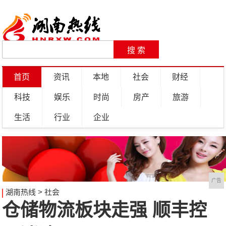
首页
资讯
本地
社会
财经
科技
娱乐
时尚
房产
旅游
生活
行业
企业
广告
湖南热线
>
社会
仓储物流板块走强 顺丰控