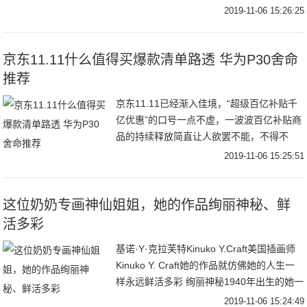
翻，红唇让她视觉上唇部饱满很多，唇形勾
2019-11-06 15:26:25
勒出来像花瓣一样美美哒，加上演员本身的
气质真是别有
京东11.11什么值得买爆款清单路透 华为P30舍命
推荐
京东11.11已经渐入佳境，“超级百亿补贴千
亿优惠”的口号一点不虚，一波波百亿补贴商
品的持续释放简直让人欲罢不能，不得不
说，每天都能薅羊毛的感觉太爽了！近期值
2019-11-06 15:25:51
得买的好物太多，必须敲黑板划重点了——
号称
这位奶奶专画神仙姐姐，她的作品绚丽神秘、鲜
活多彩
基诺·Y·克拉芙特Kinuko Y.Craft美国插画师
Kinuko Y. Craft她的作品就仿佛她的人生一
样永远鲜活多彩 绚丽神秘1940年出生的她一
生只做了一件事画画Kinuko用画笔构建了一
2019-11-06 15:24:49