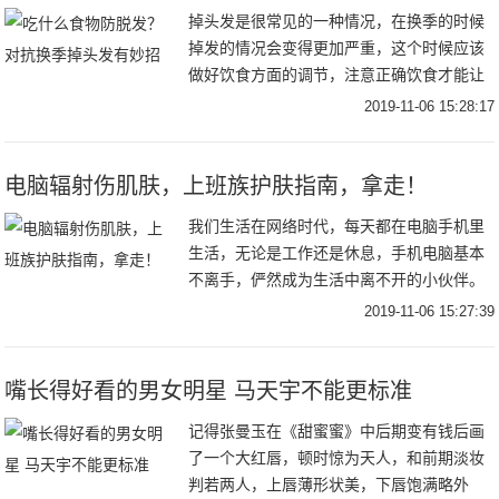
掉头发是很常见的一种情况，在换季的时候
掉发的情况会变得更加严重，这个时候应该
做好饮食方面的调节，注意正确饮食才能让
掉发的情况减少一些，下面就给大家介绍一
2019-11-06 15:28:17
下换季掉发吃什么好。换季掉发吃什么好换
季的时候有
电脑辐射伤肌肤，上班族护肤指南，拿走！
我们生活在网络时代，每天都在电脑手机里
生活，无论是工作还是休息，手机电脑基本
不离手，俨然成为生活中离不开的小伙伴。
可是你的脸每天也在接受，电脑手机等各种
2019-11-06 15:27:39
的辐射伤害。岁月催人老，这些辐射也催你
老。所以，
嘴长得好看的男女明星 马天宇不能更标准
记得张曼玉在《甜蜜蜜》中后期变有钱后画
了一个大红唇，顿时惊为天人，和前期淡妆
判若两人，上唇薄形状美，下唇饱满略外