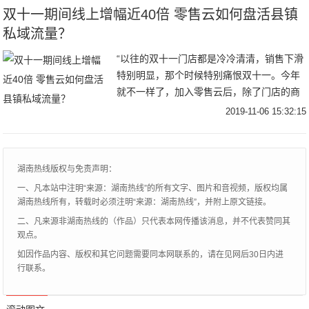
双十一期间线上增幅近40倍 零售云如何盘活县镇
私域流量？
“以往的双十一门店都是冷冷清清，销售下滑
特别明显，那个时候特别痛恨双十一。今年
就不一样了，加入零售云后，除了门店的商
品和价格增加了竞争力外，还利用零售云提
2019-11-06 15:32:15
供的云店铺玩起了社群和小程序，门店的流
量和订单
湖南热线版权与免责声明：
一、凡本站中注明“来源：湖南热线”的所有文字、图片和音视频，版权均属
湖南热线所有，转载时必须注明“来源：湖南热线”，并附上原文链接。
二、凡来源非湖南热线的（作品）只代表本网传播该消息，并不代表赞同其
观点。
如因作品内容、版权和其它问题需要同本网联系的，请在见网后30日内进
行联系。