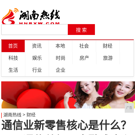
首页
资讯
本地
社会
财经
科技
娱乐
时尚
房产
旅游
生活
行业
企业
广告
湖南热线
>
财经
通信业新零售核心是什么？