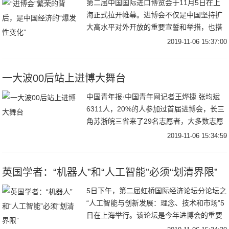
第二届中国国际进口博览会于11月5日在上
海正式拉开帷幕。进博会不仅是中国坚持扩
大高水平对外开放的重要宣誓和举措，也搭
建了一个全球范围内新产品、新技术、新服
2019-11-06 15:37:00
务和新理念的交流平台，对推动中国自身经
济发展和
一大波00后站上进博大舞台
中国青年报·中国青年网记者王烨捷 张均斌
6311人，20%的人参加过首届进博会，长三
角苏浙皖三省来了29名志愿者，大多数志愿
者是“00后”。11月5日，进博会开幕第一天，
2019-11-06 15:34:59
一大波身穿红色夹克、灰色西裤的
英国学者：“机器人”和“人工智能”必须“划清界限”
5日下午，第二届虹桥国际经济论坛分论坛之
“人工智能与创新发展：理念、技术和市场”5
日在上海举行。该论坛是今年进博会的重要
组成部分，多位中外专家就人工智能话题畅