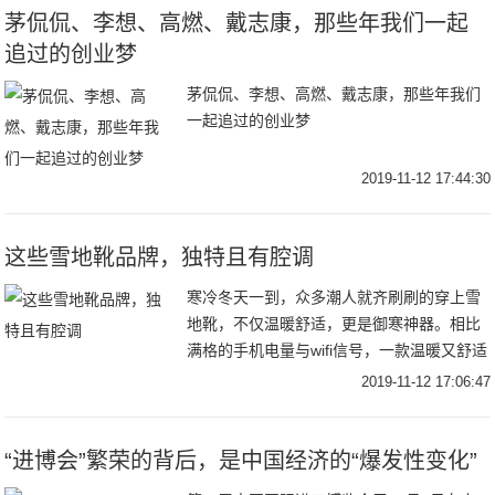
茅侃侃、李想、高燃、戴志康，那些年我们一起
追过的创业梦
茅侃侃、李想、高燃、戴志康，那些年我们
一起追过的创业梦
2019-11-12 17:44:30
这些雪地靴品牌，独特且有腔调
寒冷冬天一到，众多潮人就齐刷刷的穿上雪
地靴，不仅温暖舒适，更是御寒神器。相比
满格的手机电量与wifi信号，一款温暖又舒适
的雪地靴，更能在寒冷的冬天给你安全感，
2019-11-12 17:06:47
而只有独立又有腔调才能配得上如此美丽的
你！
“进博会”繁荣的背后，是中国经济的“爆发性变化”