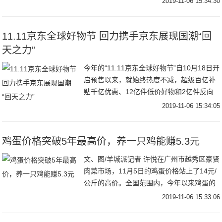
2019-11-06 15:34:30
所欲言。他们认为，发展人工智能进程中有
机遇
11.11京东全球好物节 回力携手京东展现国潮“回
天之力”
今年的“11.11京东全球好物节”自10月18日开
启预售以来，就始终热度不减，超级百亿补
贴千亿优惠、12亿件低价好物和2亿件反向
定制产品，引发了消费者的抢购风潮。11月
2019-11-06 15:34:05
1日零点刚过，开启还不到一个小时
鸡蛋价格突破5年最高价，养一只鸡能赚5.3元
文、图/羊城派记者 许悦在广州市越秀区豪贤
肉菜市场，11月5日的鸡蛋价格站上了14元/
公斤的高价。全国范围内，今年以来鸡蛋的
价格也是不断往上走。羊城派记者从广东省
2019-11-06 15:33:06
农业农村厅了解到，今年三季度广东气温较