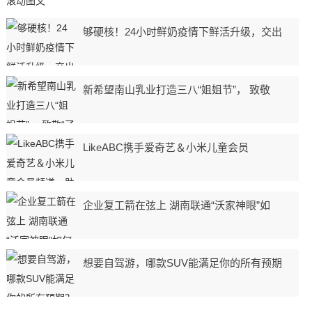
滚动图文
够硬核！24小时鲜奶疫情下鲜活升级，交出
新希望南山乳业打造三八“姐姐节”， 致敬
​LikeABC携手爱奇艺＆小米儿童会员
企业复工箭在弦上 湖南联通“沃家神眼”如
想要自驾游，哪款SUV能满足你的所有预期