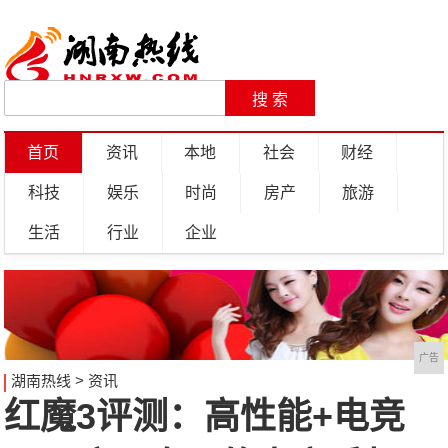
首页
资讯
本地
社会
财经
科技
娱乐
时尚
房产
旅游
生活
行业
企业
广告
湖南热线
>
资讯
红魔3评测：高性能+电竞