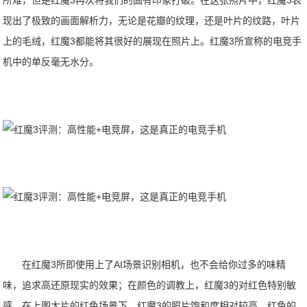
所难，但是红魔3再次将我们的固有印象打破。在这张照片中，红魔3表
现出了极致的画面解析力，无论是花瓣的纹理，还是叶片的纹路，叶片
上的毛绒，红魔3都能将其很好的展现在照片上。红魔3所宣称的电竞手
机中的单反毫无水分。
在红魔3所即使用上了AI场景识别相机，也不会给你过多的味精
味，追求高还原现实的效果；在颜色的调教上，红魔3的对红色特别敏
感，在上图大片的红色场景下，红魔3的照片饱和度相对较高，红色的