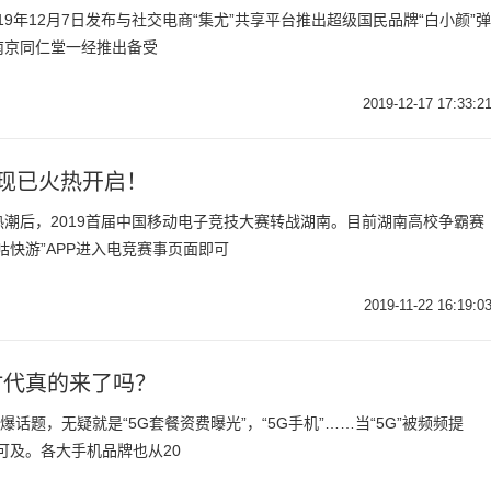
19年12月7日发布与社交电商“集尤”共享平台推出超级国民品牌“白小颜”弹
)南京同仁堂一经推出备受
2019-12-17 17:33:2
现已火热开启！
后，2019首届中国移动电子竞技大赛转战湖南。目前湖南高校争霸赛
咕快游”APP进入电竞赛事页面即可
2019-11-22 16:19:0
时代真的来了吗？
话题，无疑就是“5G套餐资费曝光”，“5G手机”……当“5G”被频频提
可及。各大手机品牌也从20