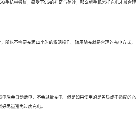
5G手机尝尝鲜，感受下5G的神奇与美妙，那么新手机怎样充电才最合理
”，所以不需要充满12小时的激活操作。随用随充就是合理的充电方式，
满电后会自动断电，不会过量充电。但是如果使用的是劣质或不适配的充
最好尽量避免过度充电。