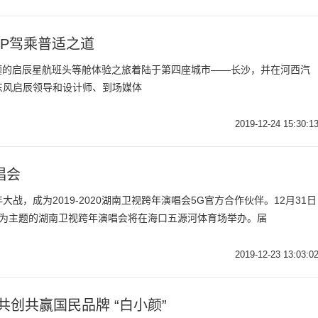
IP驾乘普适之道
”为主题的启辰星航班头等舱体验之旅着陆于第四座城市——长沙，并在河西汽
东风启辰领导和设计师、到场媒体
2019-12-24 15:30:1
唱会
战，成为2019-2020湖南卫视跨年演唱会5G官方合作伙伴。12月31日
一起嗨”为主题的湖南卫视跨年演唱会将在海口五源河体育场举办。届
2019-12-23 13:03:0
创共赢国民品牌 “白小颜”