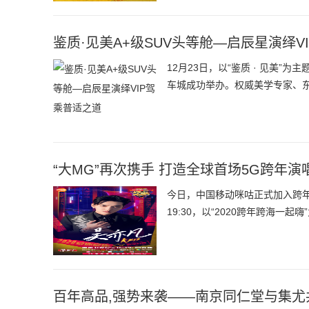
鉴质·见美A+级SUV头等舱—启辰星演绎V
12月23日，以“鉴质 · 见美
车城成功举办。权威美学专家、
“大MG”再次携手 打造全球首场5G跨年演
今日，中国移动咪咕正式加入跨年大
19:30，以“2020跨年跨海
百年高品,强势来袭——南京同仁堂与集尤共