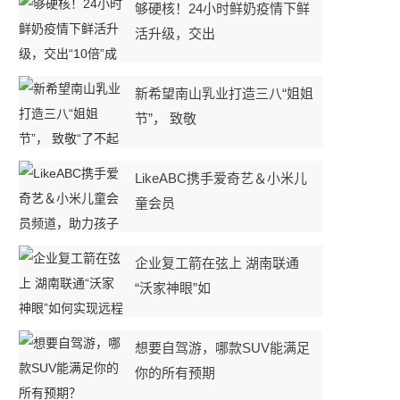
够硬核！24小时鲜奶疫情下鲜
活升级，交出
新希望南山乳业打造三八“姐姐
节”， 致敬
​LikeABC携手爱奇艺＆小米儿
童会员
企业复工箭在弦上 湖南联通
“沃家神眼”如
想要自驾游，哪款SUV能满足
你的所有预期