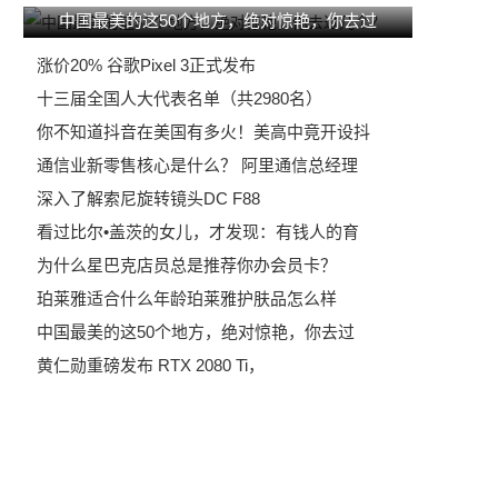
中国最美的这50个地方，绝对惊艳，你去过
涨价20% 谷歌Pixel 3正式发布
十三届全国人大代表名单（共2980名）
你不知道抖音在美国有多火！美高中竟开设抖
通信业新零售核心是什么？ 阿里通信总经理
深入了解索尼旋转镜头DC F88
看过比尔•盖茨的女儿，才发现：有钱人的育
为什么星巴克店员总是推荐你办会员卡？
珀莱雅适合什么年龄珀莱雅护肤品怎么样
中国最美的这50个地方，绝对惊艳，你去过
黄仁勋重磅发布 RTX 2080 Ti，