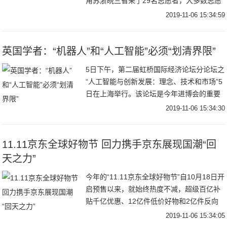
角苏浙皖三省来了29名志愿者，大多数志愿
者是“00后”。11月5日，进博会开幕第一天，
2019-11-06 15:34:59
一大波身穿红色夹克、灰色西裤的
英国学者：“机器人”和“人工智能”必须“划清界限”
5日下午，第二届虹桥国际经济论坛分论坛之
“人工智能与创新发展：理念、技术和市场”5
日在上海举行。该论坛是今年进博会的重要
组成部分，多位中外专家就人工智能话题畅
2019-11-06 15:34:30
所欲言。他们认为，发展人工智能进程中有
机遇
11.11京东全球好物节 回力携手京东展现国潮“回
天之力”
今年的“11.11京东全球好物节”自10月18日开
启预售以来，就始终热度不减，超级百亿补
贴千亿优惠、12亿件低价好物和2亿件反向
定制产品，引发了消费者的抢购风潮。11月
2019-11-06 15:34:05
1日零点刚过，开启还不到一个小时