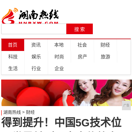
首页
资讯
本地
社会
财经
科技
娱乐
时尚
房产
旅游
生活
行业
企业
广告
湖南热线
>
财经
得到提升！中国5G技术位