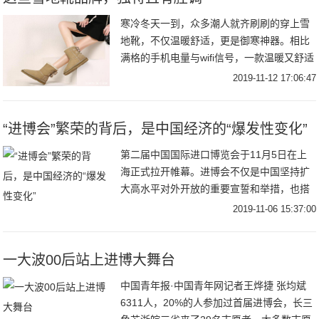
寒冷冬天一到，众多潮人就齐刷刷的穿上雪
地靴，不仅温暖舒适，更是御寒神器。相比
满格的手机电量与wifi信号，一款温暖又舒适
的雪地靴，更能在寒冷的冬天给你安全感，
2019-11-12 17:06:47
而只有独立又有腔调才能配得上如此美丽的
你！
“进博会”繁荣的背后，是中国经济的“爆发性变化”
第二届中国国际进口博览会于11月5日在上
海正式拉开帷幕。进博会不仅是中国坚持扩
大高水平对外开放的重要宣誓和举措，也搭
建了一个全球范围内新产品、新技术、新服
2019-11-06 15:37:00
务和新理念的交流平台，对推动中国自身经
济发展和
一大波00后站上进博大舞台
中国青年报·中国青年网记者王烨捷 张均斌
6311人，20%的人参加过首届进博会，长三