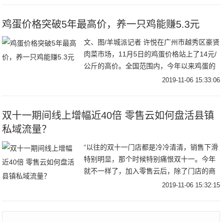
鸡蛋价格突破5年最高价，养一只鸡能赚5.3元
文、图/羊城派记者 许悦在广州市越秀区豪贤
肉菜市场，11月5日的鸡蛋价格站上了14元/
公斤的高价。全国范围内，今年以来鸡蛋的
价格也是不断往上走。羊城派记者从广东省
2019-11-06 15:33:06
农业农村厅了解到，今年三季度广东气温较
双十一期间线上增幅近40倍 零售云如何盘活县镇
私域流量？
“以往的双十一门店都是冷冷清清，销售下滑
特别明显，那个时候特别痛恨双十一。今年
就不一样了，加入零售云后，除了门店的商
品和价格增加了竞争力外，还利用零售云提
2019-11-06 15:32:15
供的云店铺玩起了社群和小程序，门店的流
量和订单