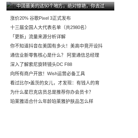
中国最美的这50个地方，绝对惊艳，你去过
涨价20% 谷歌Pixel 3正式发布
十三届全国人大代表名单（共2980名）
「更新」流量来源分析详解
你不知道抖音在美国有多火！美高中竟开设抖
通信业新零售核心是什么？ 阿里通信总经理
深入了解索尼旋转镜头DC F88
向所有商户开放！Wish运营必备工具
看过比尔•盖茨的女儿，才发现：有钱人的育
为什么星巴克店员总是推荐你办会员卡？
珀莱雅适合什么年龄珀莱雅护肤品怎么样