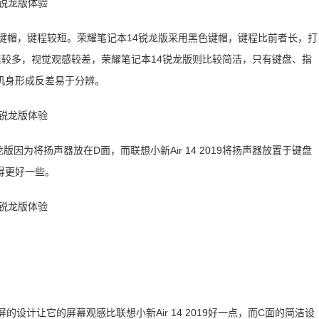
相似的键帽，键程较短。荣耀笔记本14锐龙版采用黑色键帽，键程比前者长，打
面元素较多，视觉观感较差，荣耀笔记本14锐龙版则比较简洁，只有键盘、指
机身形成反差易于分辨。
因为将扬声器放在D面，而联想小新Air 14 2019将扬声器放置于键盘
得更好一些。
设计让它的屏幕观感比联想小新Air 14 2019好一点，而C面的简洁设