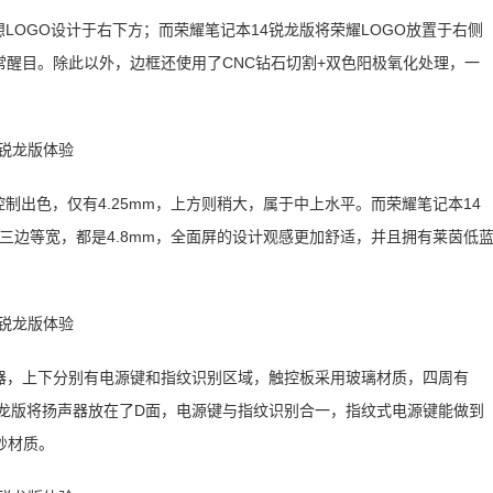
个联想LOGO设计于右下方；而荣耀笔记本14锐龙版将荣耀LOGO放置于右侧
常醒目。除此以外，边框还使用了CNC钻石切割+双色阳极氧化处理，一
边框控制出色，仅有4.25mm，上方则稍大，属于中上水平。而荣耀笔记本14
三边等宽，都是4.8mm，全面屏的设计观感更加舒适，并且拥有莱茵低
有扬声器，上下分别有电源键和指纹识别区域，触控板采用玻璃材质，四周有
4锐龙版将扬声器放在了D面，电源键与指纹识别合一，指纹式电源键能做到
砂材质。