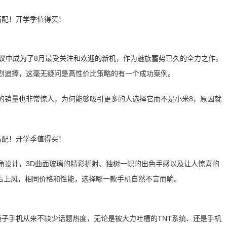
叹和争议中成为了8月最受关注和欢迎的新机，作为魅族蓄势已久的全力之作，
热烈追捧，这毫无疑问是高性价比策略的有一个成功案例。
的销量也非常惊人，为何能够吸引更多的人选择它而不是小米8，原因就
角设计，3D曲面玻璃的精彩折射、独树一帜的出色手感以及让人惊喜的
稳占上风，相同价格和性能，选择哪一款手机自然不言而喻。
锤子手机从来不缺少话题热度，无论是被大力吐槽的TNT系统、还是手机