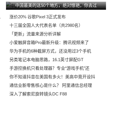
中国最美的这50个地方，绝对惊艳，你去过
涨价20% 谷歌Pixel 3正式发布
机
十三届全国人大代表名单（共2980名）
「更新」流量来源分析详解
小爱触屏音箱Pro最新升级：腾讯视频来了
华为手机的6种截屏方式，还没用过3个手机
另类笔记本电脑思路，16.1英寸屏配GT
手游控换机只看处理器？专业“游戏手机”还
你不知道抖音在美国有多火！美高中竟开设抖
通信业新零售核心是什么？ 阿里通信总经理
深入了解索尼旋转镜头DC F88