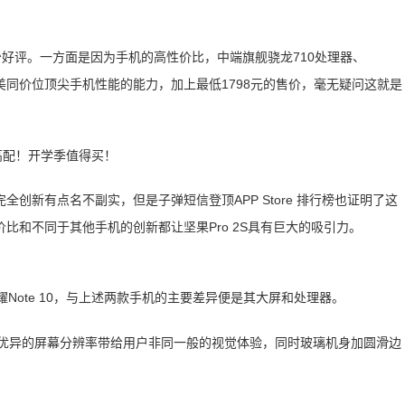
不少好评。一方面是因为手机的高性价比，中端旗舰骁龙710处理器、
媲美同价位顶尖手机性能的能力，加上最低1798元的售价，毫无疑问这就是
创新有点名不副实，但是子弹短信登顶APP Store 排行榜也证明了这
比和不同于其他手机的创新都让坚果Pro 2S具有巨大的吸引力。
耀Note 10，与上述两款手机的主要差异便是其大屏和处理器。
屏加优异的屏幕分辨率带给用户非同一般的视觉体验，同时玻璃机身加圆滑边