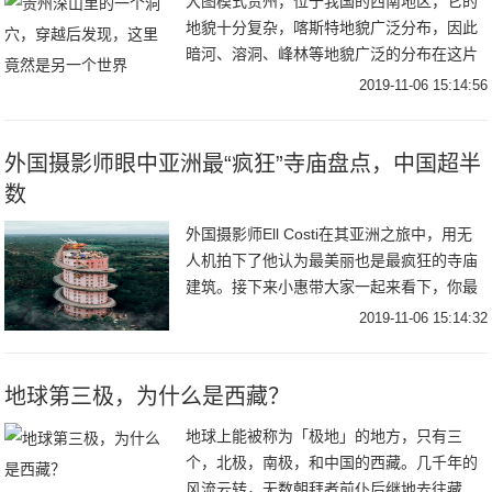
大图模式贵州，位于我国的西南地区，它的
地貌十分复杂，喀斯特地貌广泛分布，因此
暗河、溶洞、峰林等地貌广泛的分布在这片
土地之上，这也因此产生了许多奇景，格凸
2019-11-06 15:14:56
河就是其中之一。格凸河位于贵州省南部，
全长128
外国摄影师眼中亚洲最“疯狂”寺庙盘点，中国超半
数
外国摄影师Ell Costi在其亚洲之旅中，用无
人机拍下了他认为最美丽也是最疯狂的寺庙
建筑。接下来小惠带大家一起来看下，你最
喜欢其中哪一个，欢迎在评论区交流！#1 泰
2019-11-06 15:14:32
国瓦桑普兰龙庙，这座惊为天人的霸气
地球第三极，为什么是西藏？
地球上能被称为「极地」的地方，只有三
个，北极，南极，和中国的西藏。几千年的
风流云转，无数朝拜者前仆后继地去往藏