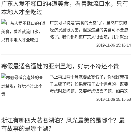
广东人爱不释口的4道美食，看着就流口水，只有
本地人才全吃过
广东可以说是“美食的天堂”了，虽然广东的
经济发展很厉害，但是这里的美食可不要忽
略了。我们都知道广东人很会吃，几乎就没
有他们不会做的食物。广东菜又叫粤菜，是
2019-11-06 15:16:14
我国的四大菜系之一，主要是由广州菜、潮
州菜和东
寒假最适合遛娃的亚洲圣地，好玩不冷还不贵
马上再过两个月就要放寒假了，你想好带孩
子去哪了吗？如果带孩子去个远点的，既要
考虑时差问题，又要考虑语言问题，如果这
两点不考虑的话，治安总不能有问题吧，毕
2019-11-06 15:15:58
竟也是带着娃出去的是伐~如果我告诉你，有
一个地方
浙江有哪四大著名湖泊？风光最美的是哪个？最
有故事的是哪个湖？