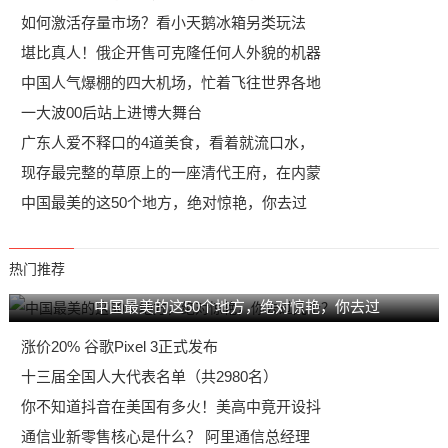
如何激活存量市场？看小天鹅冰箱另类玩法
堪比真人！俄企开售可克隆任何人外貌的机器
中国人气爆棚的四大机场，忙着飞往世界各地
一大波00后站上进博大舞台
广东人爱不释口的4道美食，看着就流口水，
现存最完整的草原上的一座清代王府，在内蒙
中国最美的这50个地方，绝对惊艳，你去过
热门推荐
中国最美的这50个地方，绝对惊艳，你去过
涨价20% 谷歌Pixel 3正式发布
十三届全国人大代表名单（共2980名）
你不知道抖音在美国有多火！美高中竟开设抖
通信业新零售核心是什么？ 阿里通信总经理