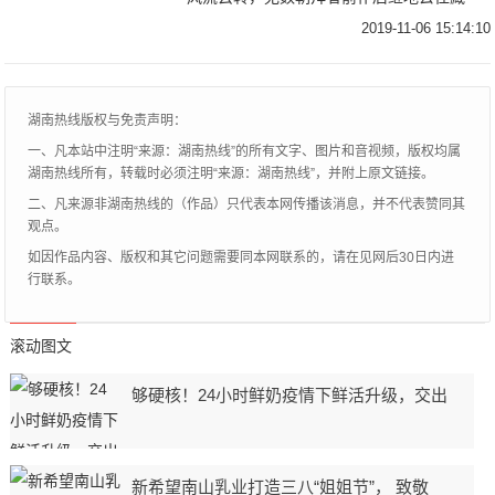
区，数千里的路程，三步一磕，俯身下去，
2019-11-06 15:14:10
四肢伸直，头和鼻都触地，每一步，都是为
心中的信仰而走
湖南热线版权与免责声明：
一、凡本站中注明“来源：湖南热线”的所有文字、图片和音视频，版权均属
湖南热线所有，转载时必须注明“来源：湖南热线”，并附上原文链接。
二、凡来源非湖南热线的（作品）只代表本网传播该消息，并不代表赞同其
观点。
如因作品内容、版权和其它问题需要同本网联系的，请在见网后30日内进
行联系。
滚动图文
够硬核！24小时鲜奶疫情下鲜活升级，交出
新希望南山乳业打造三八“姐姐节”， 致敬