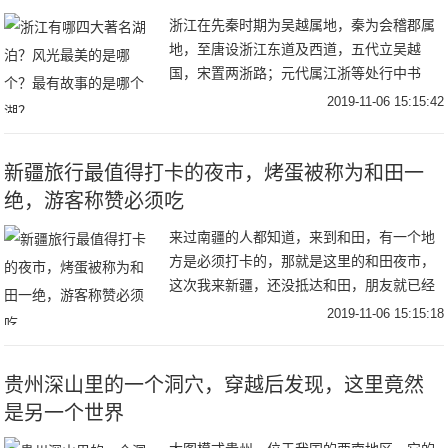
浙江在先秦时期为吴越属地，秦为会稽郡属
地，至唐设浙江东道及西道，五代立吴越
国，宋置两浙路；元代属江浙等处行中书
省，明代朱元璋正式分立浙江行中书省，清
2019-11-06 15:15:42
康熙初年，改为浙江省，建制至此确定。省
会杭州，是吴越
新疆旅行最值得打卡的夜市，烤蛋被称为和田一
绝，游客称赞必须吃
来过南疆的人都知道，来到和田，有一个地
方是必须打卡的，那就是这里的和田夜市，
这次我来新疆，还没抵达和田，朋友就已经
跟我交代，去和田必去夜市，去夜市必吃烤
2019-11-06 15:15:18
蛋，就是带着这样的好奇心，我来到了繁华
的和田夜市
贵州深山里的一个洞穴，穿越后发现，这里竟然
是另一个世界