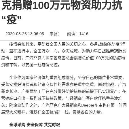
克捐赠100万元物资助力抗
“疫”
2020-03-26 13:06:05
来源：
阅读：1416
疫情突如其来，牵动着全国人民的关切之心，各条战线的抗“疫”行
动一直在进行中，全国万众一心，众志成城。为助力早日战胜新冠肺炎
疫情，日前，广汽菲克向湖南省慈善总会捐赠总价值100万元的防疫物
资和车辆，以支援一线疫情防控。
企业作为国家经济体的重要组成部分，坚守自己的岗位非常重要，
妥善安排好消费者和经销商伙伴的需求亦是重中之重。面对挑战，广汽
菲克长沙、广州两地工厂在充分做好防护措施的前提下已实现复产；在
营销端口推出一系列减压扶持政策，与经销商与客户伙伴携手共渡难
关；除企业动作之外，广汽菲克广大经销商和Jeeper车主也在第一时间
展现大义精神，活跃在全国抗“疫”一线，贡献各自的力量。
全球采购 安全保障 共克时艰