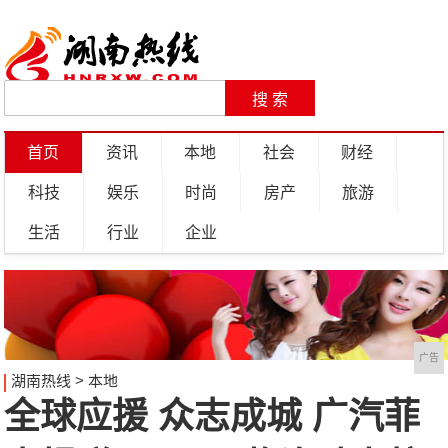
首页
资讯
本地
社会
财经
科技
娱乐
时尚
房产
旅游
生活
行业
企业
广告
湖南热线
>
本地
全球应援 众志成城 广汽菲