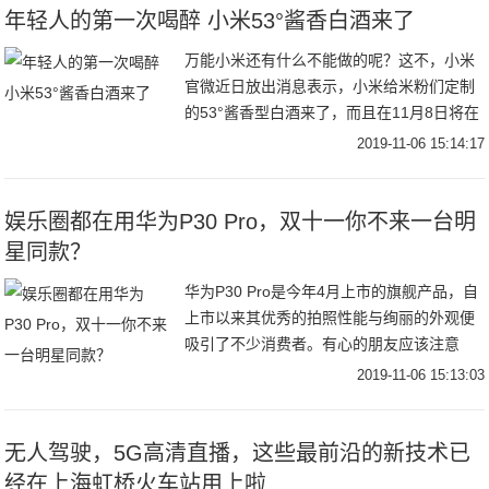
年轻人的第一次喝醉 小米53°酱香白酒来了
万能小米还有什么不能做的呢？这不，小米
官微近日放出消息表示，小米给米粉们定制
的53°酱香型白酒来了，而且在11月8日将在
小米有品内进行发售。对于这款定制酒小米
2019-11-06 15:14:17
并未透露太多，但米粉们却非常期待，有网
友留
娱乐圈都在用华为P30 Pro，双十一你不来一台明
星同款？
华为P30 Pro是今年4月上市的旗舰产品，自
上市以来其优秀的拍照性能与绚丽的外观便
吸引了不少消费者。有心的朋友应该注意
到，很多娱乐圈明星也是华为P30系列的忠
2019-11-06 15:13:03
实用户。像是娱乐圈女神级别的明星景甜的
微
无人驾驶，5G高清直播，这些最前沿的新技术已
经在上海虹桥火车站用上啦