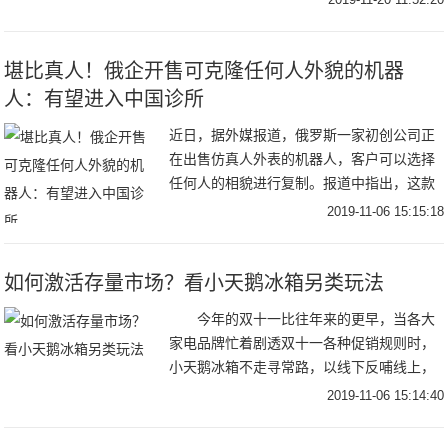
长沙市湖湘文化交流协会会长胡新闻等的陪
同下，风
堪比真人！俄企开售可克隆任何人外貌的机器
人：有望进入中国诊所
近日，据外媒报道，俄罗斯一家初创公司正
在出售仿真人外表的机器人，客户可以选择
任何人的相貌进行复制。报道中指出，这款
名为ROBO-C的机器人，可以在机场、银
2019-11-06 15:15:18
行、博物馆等公共场所回答人们的问题，还
可以收款
如何激活存量市场？看小天鹅冰箱另类玩法
今年的双十一比往年来的更早，当各大
家电品牌忙着剧透双十一各种促销规则时，
小天鹅冰箱不走寻常路，以线下反哺线上，
通过一场“时光旅行馆”的线下场景体验活
2019-11-06 15:14:40
动，成为双十一更有温度印刻的品牌与产品
双营销的典