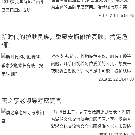
为主题的品牌年度盛典。活动现场欢声笑
语，载歌载舞，尼兰西全国各地优秀代理欢
2019-12-18 16:56:26
聚一堂，乐享其中，共同见证了这场精
新时代的护肤贵族，季泉安瓶修护亮肤，搞定危
“肌”
熬夜皮肤暗沉，长期肤色不均、肌肤干燥等
问题，几乎困扰着每位爱美的人儿，想要一
夜唤醒白皙肤色？也不是不可能！被护肤界
誉为“亮肤急救站”的季泉安瓶给众人带来无
2019-11-22 14:47:30
限惊喜，一经面市，无数人瞬间被种草！到
底什么是
唐之享老领导考察铜官
11月9日上午，湖南省政府原副省长丶湖南
省湖湘文化交流协会总顾问唐之享在湖南省
湖湘文化交流协会会长阳盛海丶长沙市政协
原主席，省湖湘文化交流协会顾问董学生丶
2019-11-20 11:52:20