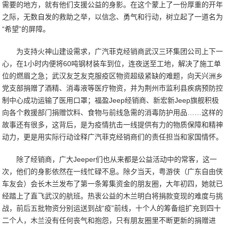
需要的地方，就有他们支援公益的身影。在这个蒙上了一份厚重的开年
之际，无数自发的救助之举，以信念、勇气和行动，树立起了一道名为
“希望”的屏障。
为支持火神山建设需求，广汽菲克经销商武汉三环集团公司上下一
心，在1小时内便将60吨钢材装车到位，连夜送至工地，解决了施工单
位的燃眉之急；武汉友芝友克服疫区物资超级紧缺的难题，向天兴洲乡
党支部捐赠了酒精、消毒液等医疗物资，并为荆州市监利县疾病预防控
制中心成功运输了医用口罩；福盈Jeep经销商、新宏新Jeep旗舰积极
向各个救援部门捐赠饮料、食物与前线急需的消毒防护用品……这样的
故事还有很多，这背后，是为疫情抗击一线提供有力的物质保障和精神
动力，更是用实际行动诠释广汽菲克经销商们的责任担当和家国情怀。
除了经销商，广大Jeeper们也从来都是公益活动中的常客，这一
次，他们的身影依然在一线忙碌不息。除夕当天，粤游侠（广东自由侠
车友会）会长木兰发布了第一条筹集资金的朋友圈，大年初四，她就已
经踏上了直飞武汉的航班。热衷公益的木兰明白将捐款变现的难度与挑
战，前后五批物资分别运送到战“疫”前线，十个人的筹备组扩充到四十
二个人，木兰没有任何丧气和抱怨，只有朋友圈里不断更新的捐赠进