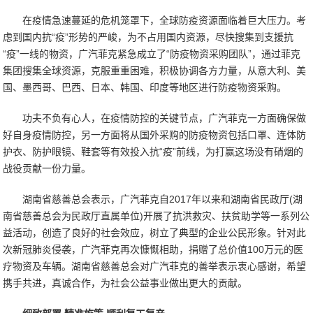
在疫情急速蔓延的危机笼罩下，全球防疫资源面临着巨大压力。考
虑到国内抗“疫”形势的严峻，为不占用国内资源，尽快搜集到支援抗
“疫”一线的物资，广汽菲克紧急成立了“防疫物资采购团队”，通过菲克
集团搜集全球资源，克服重重困难，积极协调各方力量，从意大利、美
国、墨西哥、巴西、日本、韩国、印度等地区进行防疫物资采购。
功夫不负有心人，在疫情防控的关键节点，广汽菲克一方面确保做
好自身疫情防控，另一方面将从国外采购的防疫物资包括口罩、连体防
护衣、防护眼镜、鞋套等有效投入抗“疫”前线，为打赢这场没有硝烟的
战役贡献一份力量。
湖南省慈善总会表示，广汽菲克自2017年以来和湖南省民政厅(湖
南省慈善总会为民政厅直属单位)开展了抗洪救灾、扶贫助学等一系列公
益活动，创造了良好的社会效应，树立了典型的企业公民形象。针对此
次新冠肺炎侵袭，广汽菲克再次慷慨相助，捐赠了总价值100万元的医
疗物资及车辆。湖南省慈善总会对广汽菲克的善举表示衷心感谢，希望
携手共进，真诚合作，为社会公益事业做出更大的贡献。