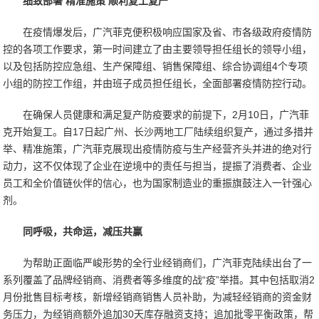
细致部署 精准施策 顺利复工复产
在疫情爆发后，广汽菲克便积极响应国家及省、市各级政府疫情防
控的各项工作要求，第一时间建立了由主要领导担任组长的领导小组，
以及包括防控应急组、生产保障组、销售保障组、综合协调组4个专项
小组的防控工作组，并由班子成员担任组长，全面部署疫情防控行动。
在确保人员健康和满足复产防疫要求的前提下，2月10日，广汽菲
克开始复工。自17日起广州、长沙两地工厂陆续组织复产，通过多措并
举、精准施策，广汽菲克展现出疫情防疫与生产经营齐头并进的绝对行
动力，这不仅体现了企业在逆境中的责任与担当，提振了消费者、企业
员工和全价值链伙伴的信心，也为国家制造业的重振旗鼓注入一针强心
剂。
同呼吸，共命运，减压共赢
为帮助正面临严峻形势的全行业经销商们，广汽菲克陆续出台了一
系列覆盖了品牌经销商、消费者等多维度的战“疫”举措。其中包括取消2
月份批售目标考核，新增经销商销售人员补助，为减轻经销商的资金财
务压力，为经销商额外追加30天库存融资支持；追加批零平衡政策，帮